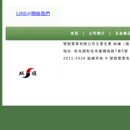
LINE@聯絡我們
首頁
|
公司簡介
|
五金製
雙順實業有限公司主要生產 鉸鍊（後鈕
地址: 彰化縣彰化市建國南路7巷5號 台灣 
2011-2026 版權所有 ® 雙
宅配
|
魚池過濾系統
|
魚池過濾
|
魚
二手房注意事項
中古屋買屋陷阱 | 
壓鑄
|
口罩
|
客製口罩
|
海涵能源科
|
塑膠模具設計
|
廣告面紙
|
濕紙巾
真空瓶
|
伸縮膜
|
面紙
|
cnc銑床
|
學韓文
|
台中韓文補習班
|
韓文課程