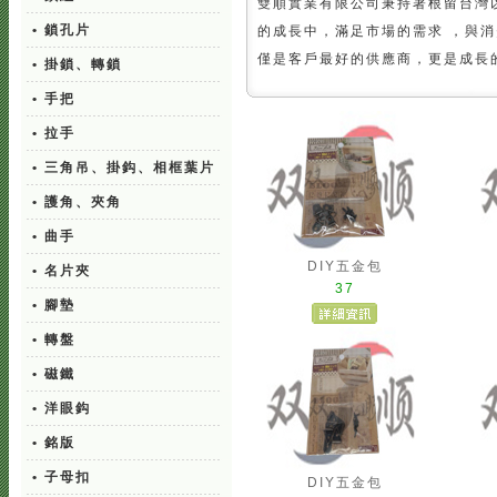
雙順實業有限公司秉持著根留台灣
• 鎖孔片
的成長中，滿足市場的需求 ，與
僅是客戶最好的供應商，更是成長
• 掛鎖、轉鎖
• 手把
• 拉手
• 三角吊、掛鈎、相框葉片
• 護角、夾角
• 曲手
DIY五金包
• 名片夾
37
• 腳墊
• 轉盤
• 磁鐵
• 洋眼鈎
• 銘版
• 子母扣
DIY五金包