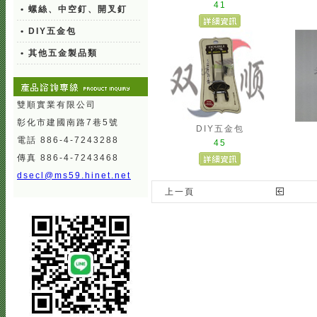
41
• 螺絲、中空釘、開叉釘
• DIY五金包
• 其他五金製品類
雙順實業有限公司
彰化市建國南路7巷5號
DIY五金包
電話 886-4-7243288
45
傳真 886-4-7243468
dsecl@ms59.hinet.net
上一頁