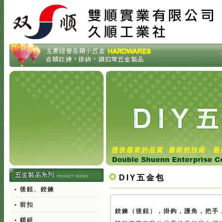
DIY五金包
• 後鈕、鉸鍊
• 前扣
鉸鍊（後鈕），掛鉤，護角，把手
• 鎖組