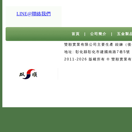
LINE@聯絡我們
首頁
|
公司簡介
|
五金製
雙順實業有限公司主要生產 鉸鍊（後鈕
地址: 彰化縣彰化市建國南路7巷5號 台灣 
2011-2026 版權所有 ® 雙
宅配
|
魚池過濾系統
|
魚池過濾
|
魚
二手房注意事項
中古屋買屋陷阱 | 
壓鑄
|
口罩
|
客製口罩
|
海涵能源科
|
塑膠模具設計
|
廣告面紙
|
濕紙巾
真空瓶
|
伸縮膜
|
面紙
|
cnc銑床
|
學韓文
|
台中韓文補習班
|
韓文課程