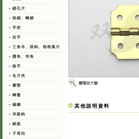
• 鎖孔片
• 掛鎖、轉鎖
• 手把
• 拉手
• 三角吊、掛鈎、相框葉片
• 護角、夾角
• 曲手
• 名片夾
• 腳墊
• 轉盤
• 磁鐵
其他說明資料
• 洋眼鈎
• 銘版
• 子母扣