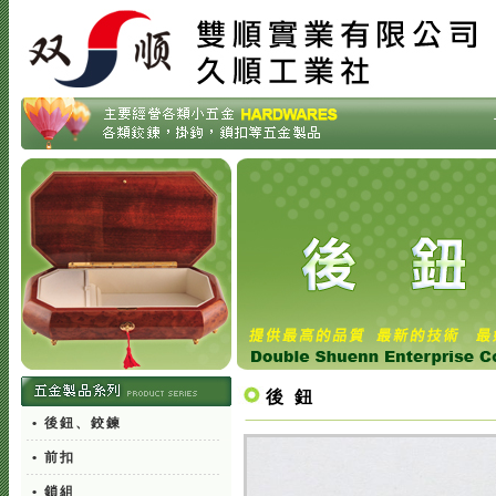
後 鈕
• 後鈕、鉸鍊
• 前扣
• 鎖組