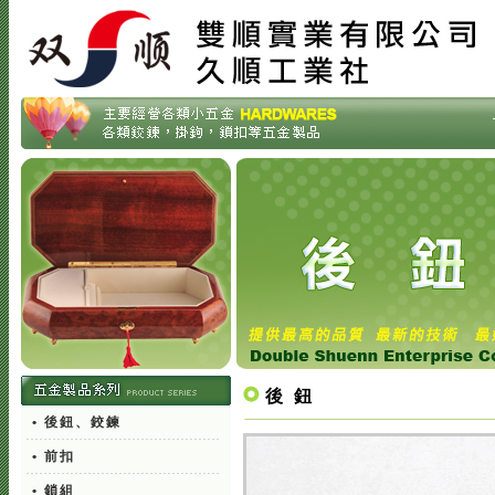
後 鈕
• 後鈕、鉸鍊
• 前扣
• 鎖組