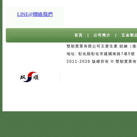
LINE@聯絡我們
首頁
|
公司簡介
|
五金製
雙順實業有限公司主要生產 鉸鍊（後鈕
地址: 彰化縣彰化市建國南路7巷5號 台灣 
2011-2026 版權所有 ® 雙
宅配
|
魚池過濾系統
|
魚池過濾
|
魚
二手房注意事項
中古屋買屋陷阱 | 
壓鑄
|
口罩
|
客製口罩
|
海涵能源科
|
塑膠模具設計
|
廣告面紙
|
濕紙巾
真空瓶
|
伸縮膜
|
面紙
|
cnc銑床
|
學韓文
|
台中韓文補習班
|
韓文課程