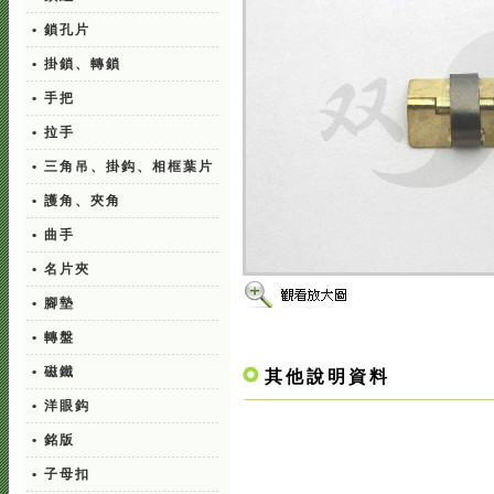
• 鎖孔片
• 掛鎖、轉鎖
• 手把
• 拉手
• 三角吊、掛鈎、相框葉片
• 護角、夾角
• 曲手
• 名片夾
• 腳墊
• 轉盤
• 磁鐵
其他說明資料
• 洋眼鈎
• 銘版
• 子母扣