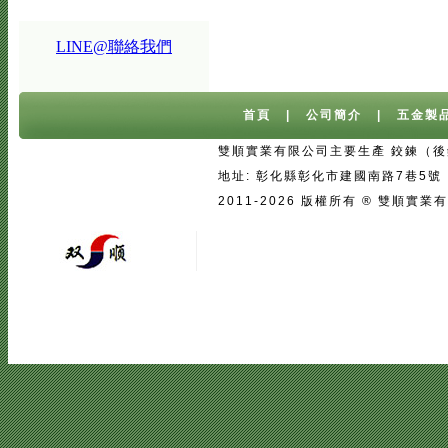
LINE@聯絡我們
首頁
|
公司簡介
|
五金製
雙順實業有限公司主要生產 鉸鍊（後鈕
地址: 彰化縣彰化市建國南路7巷5號 台灣 
2011-2026 版權所有 ® 雙
宅配
|
魚池過濾系統
|
魚池過濾
|
魚
二手房注意事項
中古屋買屋陷阱 | 
壓鑄
|
口罩
|
客製口罩
|
海涵能源科
|
塑膠模具設計
|
廣告面紙
|
濕紙巾
真空瓶
|
伸縮膜
|
面紙
|
cnc銑床
|
學韓文
|
台中韓文補習班
|
韓文課程