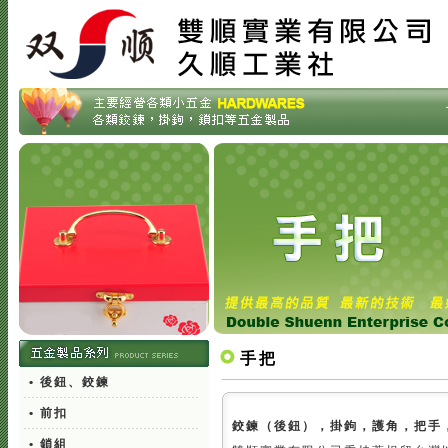
手把
• 後鈕、鉸鍊
• 前扣
鉸鍊（後鈕），掛鉤，護角，把手
• 鎖組