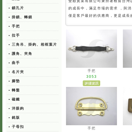
雙順實業有限公司秉持著根留台灣
• 鎖孔片
的成長中，滿足市場的需求 ，與
僅是客戶最好的供應商，更是成長
• 掛鎖、轉鎖
• 手把
• 拉手
• 三角吊、掛鈎、相框葉片
• 護角、夾角
• 曲手
手把
• 名片夾
3053
• 腳墊
• 轉盤
• 磁鐵
• 洋眼鈎
• 銘版
• 子母扣
手把