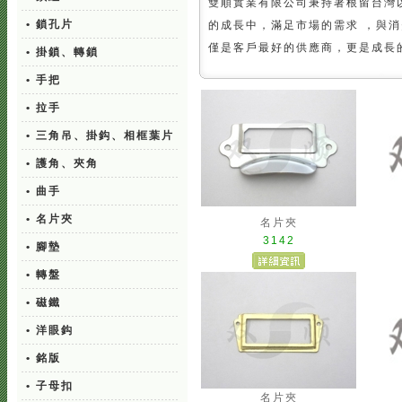
雙順實業有限公司秉持著根留台灣
• 鎖孔片
的成長中，滿足市場的需求 ，與
僅是客戶最好的供應商，更是成長
• 掛鎖、轉鎖
• 手把
• 拉手
• 三角吊、掛鈎、相框葉片
• 護角、夾角
• 曲手
• 名片夾
名片夾
3142
• 腳墊
• 轉盤
• 磁鐵
• 洋眼鈎
• 銘版
• 子母扣
名片夾