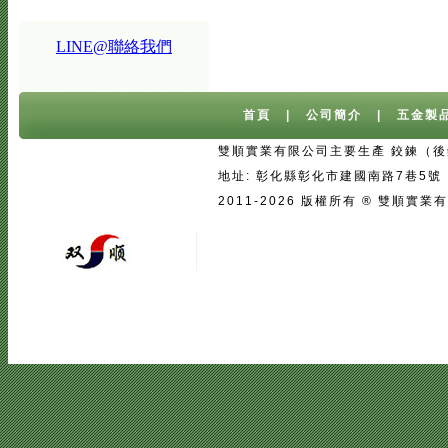
LINE@聯絡我們
首頁
|
公司簡介
|
五金製
雙順實業有限公司主要生產 鉸鍊（後鈕
地址: 彰化縣彰化市建國南路7巷5號 台灣 
2011-2026 版權所有 ® 雙
宅配
|
魚池過濾系統
|
魚池過濾
|
魚
二手房注意事項
中古屋買屋陷阱 | 
壓鑄
|
口罩
|
客製口罩
|
海涵能源科
|
塑膠模具設計
|
廣告面紙
|
濕紙巾
真空瓶
|
伸縮膜
|
面紙
|
cnc銑床
|
學韓文
|
台中韓文補習班
|
韓文課程