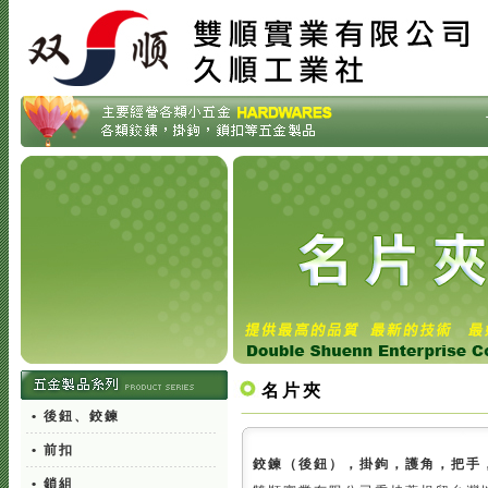
名片夾
• 後鈕、鉸鍊
• 前扣
鉸鍊（後鈕），掛鉤，護角，把手
• 鎖組