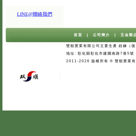
LINE@聯絡我們
首頁
|
公司簡介
|
五金製
雙順實業有限公司主要生產 鉸鍊（後鈕
地址: 彰化縣彰化市建國南路7巷5號 台灣 
2011-2026 版權所有 ® 雙
宅配
|
魚池過濾系統
|
魚池過濾
|
魚
二手房注意事項
中古屋買屋陷阱 | 
壓鑄
|
口罩
|
客製口罩
|
海涵能源科
|
塑膠模具設計
|
廣告面紙
|
濕紙巾
真空瓶
|
伸縮膜
|
面紙
|
cnc銑床
|
學韓文
|
台中韓文補習班
|
韓文課程