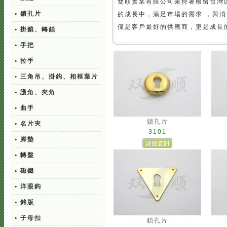
雙順實業有限公司秉持著根留台灣
• 鎖孔片
的成長中，滿足市場的需求 ，與
僅是客戶最好的供應商，更是成長
• 掛鎖、轉鎖
• 手把
• 拉手
• 三角吊、掛鈎、相框葉片
• 護角、夾角
• 曲手
鎖孔片
• 名片夾
3101
• 腳墊
• 轉盤
• 磁鐵
• 洋眼鈎
• 銘版
• 子母扣
鎖孔片