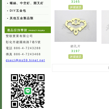
3165
• 螺絲、中空釘、開叉釘
• DIY五金包
• 其他五金製品類
雙順實業有限公司
彰化市建國南路7巷5號
鎖孔片
電話 886-4-7243288
3197
傳真 886-4-7243468
dsecl@ms59.hinet.net