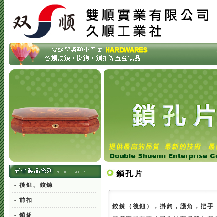
鎖孔片
• 後鈕、鉸鍊
• 前扣
鉸鍊（後鈕），掛鉤，護角，把手
• 鎖組