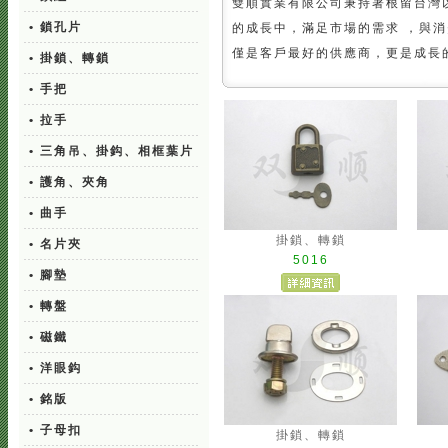
雙順實業有限公司秉持著根留台灣
• 鎖孔片
的成長中，滿足市場的需求 ，與
僅是客戶最好的供應商，更是成長
• 掛鎖、轉鎖
• 手把
• 拉手
• 三角吊、掛鈎、相框葉片
• 護角、夾角
• 曲手
掛鎖、轉鎖
• 名片夾
5016
• 腳墊
• 轉盤
• 磁鐵
• 洋眼鈎
• 銘版
• 子母扣
掛鎖、轉鎖