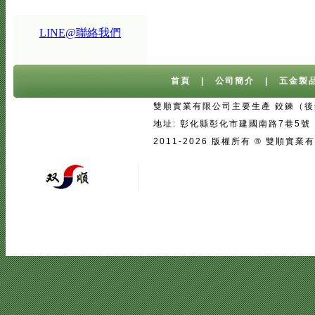
LINE@聯絡我們
首頁
|
公司簡介
|
五金製
雙順實業有限公司主要生產 鉸鍊（後鈕
地址: 彰化縣彰化市建國南路7巷5號 台灣 
2011-2026 版權所有 ® 雙
宅配
|
魚池過濾系統
|
魚池過濾
|
魚
二手房注意事項
中古屋買屋陷阱 | 
壓鑄
|
口罩
|
客製口罩
|
海涵能源科
|
塑膠模具設計
|
廣告面紙
|
濕紙巾
真空瓶
|
伸縮膜
|
面紙
|
cnc銑床
|
學韓文
|
台中韓文補習班
|
韓文課程