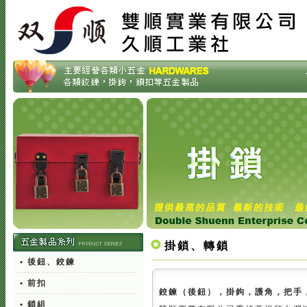
掛鎖、轉鎖
• 後鈕、鉸鍊
• 前扣
鉸鍊（後鈕），掛鉤，護角，把手
• 鎖組