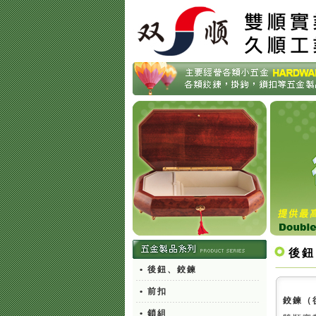
後鈕
• 後鈕、鉸鍊
• 前扣
鉸鍊（
• 鎖組