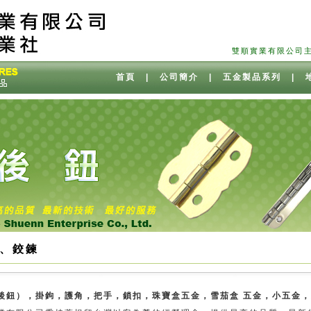
雙順實業有限公司主要生產 
首頁
|
公司簡介
|
五金製品系列
|
、鉸鍊
後鈕），掛鉤，護角，把手，鎖扣，珠寶盒五金，雪茄盒 五金，小五金