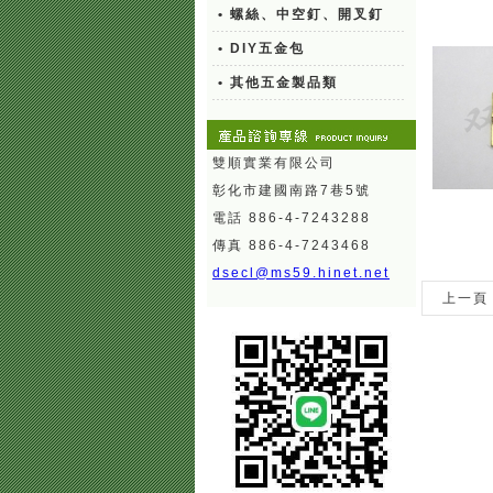
• 螺絲、中空釘、開叉釘
• DIY五金包
• 其他五金製品類
雙順實業有限公司
彰化市建國南路7巷5號
電話 886-4-7243288
傳真 886-4-7243468
dsecl@ms59.hinet.net
上一頁