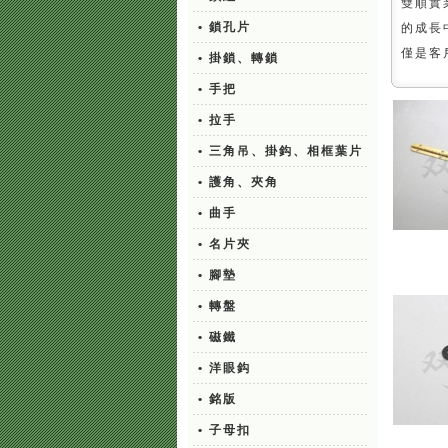
雙順實
• 鎖孔片
的成長
僅是客
• 掛鎖、轉鎖
• 手把
• 拉手
• 三角吊、掛鈎、相框葉片
• 護角、夾角
• 曲手
• 名片夾
• 腳墊
• 轉盤
• 磁鐵
• 洋眼鈎
• 銘版
• 子母扣