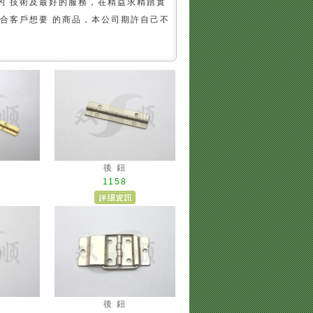
的 技術及最好的服務，在精益求精踏實
合客戶想要 的商品，本公司期許自己不
後 鈕
1158
後 鈕