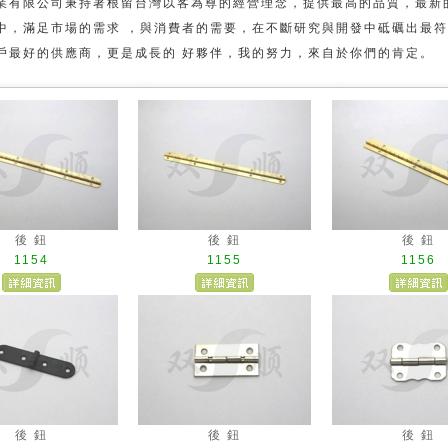
業有限公司秉持著根留台灣以客為尊的經營理念，提供最高的品質，最新
中，滿足市場的需求 ，與消費者的需要，在不斷研究與開發中砥礪出最符
戶最好的供應商，更是成長的 好夥伴，我的努力，來自於你們的肯定。
後 鈕
後 鈕
後 鈕
1154
1155
1156
後 鈕
後 鈕
後 鈕