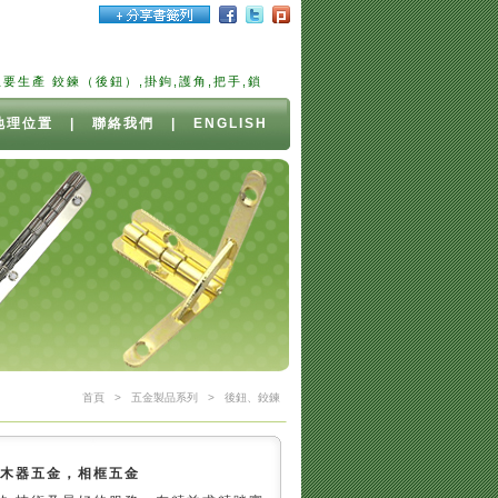
鉸鍊（後鈕）,掛鉤,護角,把手,鎖扣,珠寶盒五金,雪茄盒,五金,小五金,木器五
地理位置
|
聯絡我們
|
ENGLISH
首頁
>
五金製品系列
>
後鈕、鉸鍊
，木器五金，相框五金