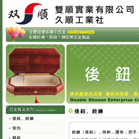
後鈕、鉸鍊
• 後鈕、鉸鍊
• 前扣
鉸鍊（後鈕），掛鉤，護角，把手
• 鎖組