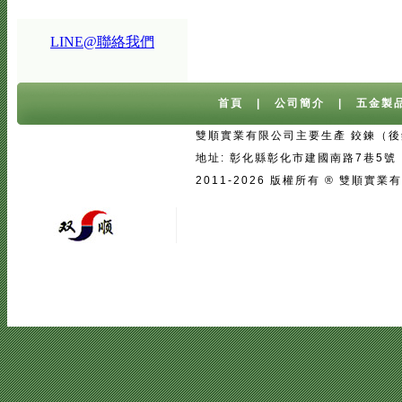
LINE@聯絡我們
首頁
|
公司簡介
|
五金製
雙順實業有限公司主要生產 鉸鍊（後鈕
地址: 彰化縣彰化市建國南路7巷5號 台灣 
2011-2026 版權所有 ® 雙
宅配
|
魚池過濾系統
|
魚池過濾
|
魚
二手房注意事項
中古屋買屋陷阱 | 
壓鑄
|
口罩
|
客製口罩
|
海涵能源科
|
塑膠模具設計
|
廣告面紙
|
濕紙巾
真空瓶
|
伸縮膜
|
面紙
|
cnc銑床
|
學韓文
|
台中韓文補習班
|
韓文課程