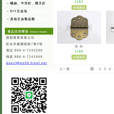
1182
• 螺絲、中空釘、開叉釘
• DIY五金包
• 其他五金製品類
雙順實業有限公司
彰化市建國南路7巷5號
後 鈕
電話 886-4-7243288
1186
傳真 886-4-7243468
dsecl@ms59.hinet.net
上一頁
1
2
3