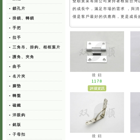
雙順實業有限公司秉持著根留台灣
• 鎖孔片
的成長中，滿足市場的需求 ，與
僅是客戶最好的供應商，更是成長
• 掛鎖、轉鎖
• 手把
• 拉手
• 三角吊、掛鈎、相框葉片
• 護角、夾角
• 曲手
後 鈕
• 名片夾
1178
• 腳墊
• 轉盤
• 磁鐵
• 洋眼鈎
• 銘版
• 子母扣
後 鈕