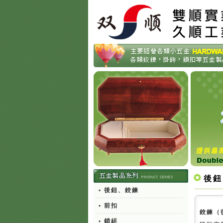
後鈕
• 後鈕、鉸鍊
• 前扣
鉸鍊（
• 鎖組