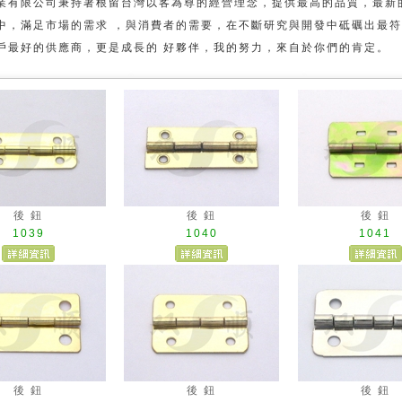
業有限公司秉持著根留台灣以客為尊的經營理念，提供最高的品質，最新
中，滿足市場的需求 ，與消費者的需要，在不斷研究與開發中砥礪出最符
戶最好的供應商，更是成長的 好夥伴，我的努力，來自於你們的肯定。
後 鈕
後 鈕
後 鈕
1039
1040
1041
後 鈕
後 鈕
後 鈕