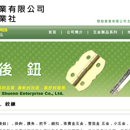
雙順實業有限公司主要生產 
首頁
|
公司簡介
|
五金製品系列
|
、鉸鍊
後鈕），掛鉤，護角，把手，鎖扣，珠寶盒五金，雪茄盒 五金，小五金