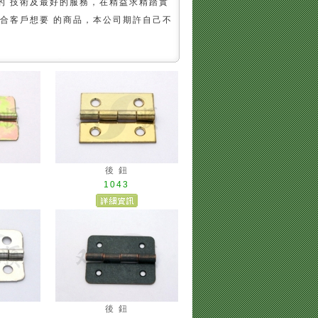
的 技術及最好的服務，在精益求精踏實
合客戶想要 的商品，本公司期許自己不
後 鈕
1043
後 鈕