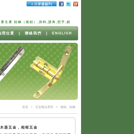
鉸鍊（後鈕）,掛鉤,護角,把手,鎖扣,珠寶盒五金,雪茄盒,五金,小五金,木器五
地理位置
|
聯絡我們
|
ENGLISH
首頁
>
五金製品系列
>
後鈕、鉸鍊
，木器五金，相框五金