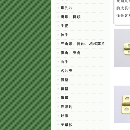
雙順實
• 鎖孔片
的成長
僅是客
• 掛鎖、轉鎖
• 手把
• 拉手
• 三角吊、掛鈎、相框葉片
• 護角、夾角
• 曲手
• 名片夾
• 腳墊
• 轉盤
• 磁鐵
• 洋眼鈎
• 銘版
• 子母扣