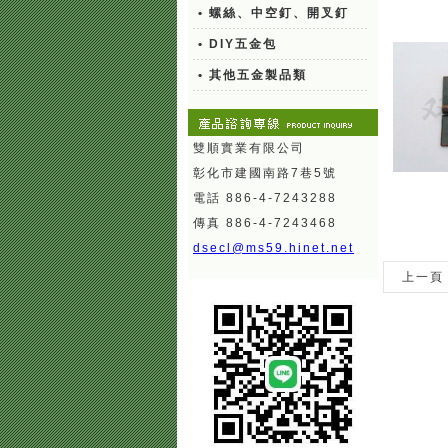
• 螺絲、中空釘、開叉釘
• DIY五金包
• 其他五金製品類
雙順實業有限公司
彰化市建國南路7巷5號
電話 886-4-7243288
傳真 886-4-7243468
dsecl@ms59.hinet.net
上一頁