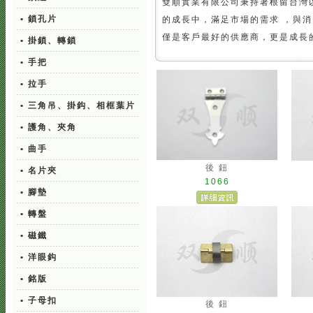
雙順實業有限公司秉持著根留台灣
• 鎖孔片
的成長中，滿足市場的需求 ，與
僅是客戶最好的供應商，更是成長
• 掛鎖、轉鎖
• 手把
• 拉手
• 三角吊、掛鈎、相框葉片
• 護角、夾角
• 曲手
後 鈕
• 名片夾
1066
• 腳墊
• 轉盤
• 磁鐵
• 洋眼鈎
• 銘版
• 子母扣
後 鈕