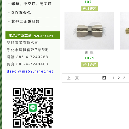
1071
• 螺絲、中空釘、開叉釘
• DIY五金包
• 其他五金製品類
雙順實業有限公司
彰化市建國南路7巷5號
後 鈕
電話 886-4-7243288
1075
傳真 886-4-7243468
dsecl@ms59.hinet.net
上一頁
1
2
3