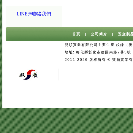
LINE@聯絡我們
首頁
|
公司簡介
|
五金製
雙順實業有限公司主要生產 鉸鍊（後鈕
地址: 彰化縣彰化市建國南路7巷5號 台灣 
2011-2026 版權所有 ® 雙
宅配
|
魚池過濾系統
|
魚池過濾
|
魚
二手房注意事項
中古屋買屋陷阱 | 
壓鑄
|
口罩
|
客製口罩
|
海涵能源科
|
塑膠模具設計
|
廣告面紙
|
濕紙巾
真空瓶
|
伸縮膜
|
面紙
|
cnc銑床
|
學韓文
|
台中韓文補習班
|
韓文課程