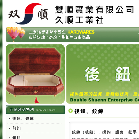
後鈕、鉸鍊
• 後鈕、鉸鍊
• 前扣
鉸鍊（後鈕），掛鉤，護角，把手
• 鎖組