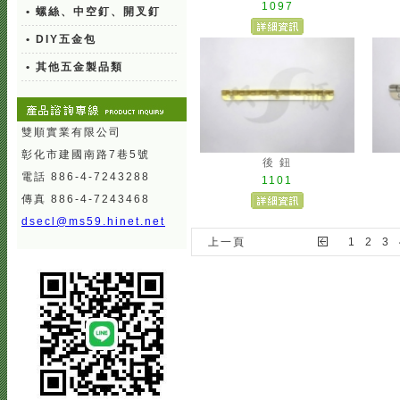
1097
• 螺絲、中空釘、開叉釘
• DIY五金包
• 其他五金製品類
雙順實業有限公司
彰化市建國南路7巷5號
後 鈕
電話 886-4-7243288
1101
傳真 886-4-7243468
dsecl@ms59.hinet.net
上一頁
1
2
3