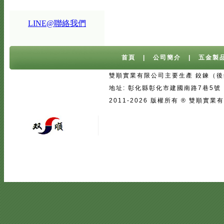
LINE@聯絡我們
首頁
|
公司簡介
|
五金製
雙順實業有限公司主要生產 鉸鍊（後鈕
地址: 彰化縣彰化市建國南路7巷5號 台灣 
2011-2026 版權所有 ® 雙
宅配
|
魚池過濾系統
|
魚池過濾
|
魚
二手房注意事項
中古屋買屋陷阱 | 
壓鑄
|
口罩
|
客製口罩
|
海涵能源科
|
塑膠模具設計
|
廣告面紙
|
濕紙巾
真空瓶
|
伸縮膜
|
面紙
|
cnc銑床
|
學韓文
|
台中韓文補習班
|
韓文課程