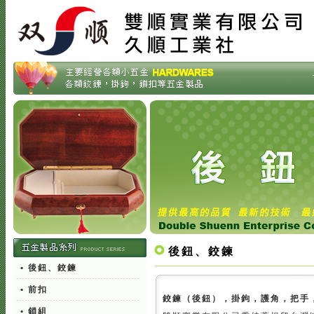
後鈕、鉸鍊
• 後鈕、鉸鍊
• 前扣
鉸鍊（後鈕），掛鉤，護角，把手
• 鎖組