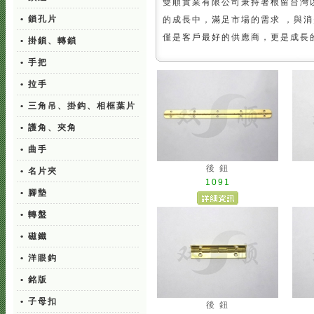
雙順實業有限公司秉持著根留台灣
• 鎖孔片
的成長中，滿足市場的需求 ，與
僅是客戶最好的供應商，更是成長
• 掛鎖、轉鎖
• 手把
• 拉手
• 三角吊、掛鈎、相框葉片
• 護角、夾角
• 曲手
後 鈕
• 名片夾
1091
• 腳墊
• 轉盤
• 磁鐵
• 洋眼鈎
• 銘版
• 子母扣
後 鈕