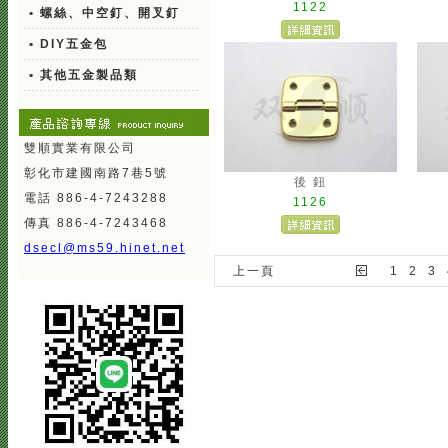
1122
• 螺絲、中空釘、開叉釘
• DIY五金包
• 其他五金製品類
雙順實業有限公司
彰化市建國南路7巷5號
後 鈕
電話 886-4-7243288
1126
傳真 886-4-7243468
dsecl@ms59.hinet.net
上一頁
1
2
3