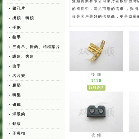
雙順實業有限公司秉持著根留台灣
• 鎖孔片
的成長中，滿足市場的需求 ，與
僅是客戶最好的供應商，更是成長
• 掛鎖、轉鎖
• 手把
• 拉手
• 三角吊、掛鈎、相框葉片
• 護角、夾角
• 曲手
後 鈕
• 名片夾
1118
• 腳墊
• 轉盤
• 磁鐵
• 洋眼鈎
• 銘版
• 子母扣
後 鈕