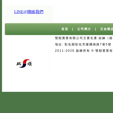
LINE@聯絡我們
首頁
|
公司簡介
|
五金製
雙順實業有限公司主要生產 鉸鍊（後鈕
地址: 彰化縣彰化市建國南路7巷5號 台灣 
2011-2026 版權所有 ® 雙
宅配
|
魚池過濾系統
|
魚池過濾
|
魚
二手房注意事項
中古屋買屋陷阱 | 
壓鑄
|
口罩
|
客製口罩
|
海涵能源科
|
塑膠模具設計
|
廣告面紙
|
濕紙巾
真空瓶
|
伸縮膜
|
面紙
|
cnc銑床
|
學韓文
|
台中韓文補習班
|
韓文課程