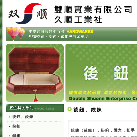
後鈕、鉸鍊
• 後鈕、鉸鍊
• 前扣
鉸鍊（後鈕），掛鉤，護角，把手
• 鎖組