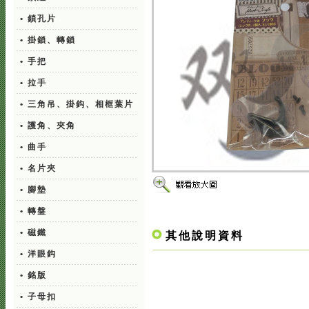
• 鎖孔片
• 掛鎖、轉鎖
• 手把
• 拉手
• 三角吊、掛鈎、相框葉片
• 護角、夾角
• 曲手
• 名片夾
• 腳墊
• 轉盤
• 磁鐵
其他說明資料
• 洋眼鈎
• 銘版
• 子母扣