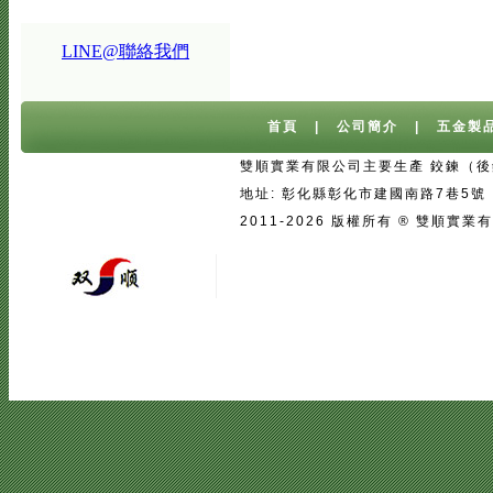
LINE@聯絡我們
首頁
|
公司簡介
|
五金製
雙順實業有限公司主要生產 鉸鍊（後鈕
地址: 彰化縣彰化市建國南路7巷5號 台灣 
2011-2026 版權所有 ® 雙
宅配
|
魚池過濾系統
|
魚池過濾
|
魚
二手房注意事項
中古屋買屋陷阱 | 
壓鑄
|
口罩
|
客製口罩
|
海涵能源科
|
塑膠模具設計
|
廣告面紙
|
濕紙巾
真空瓶
|
伸縮膜
|
面紙
|
cnc銑床
|
學韓文
|
台中韓文補習班
|
韓文課程