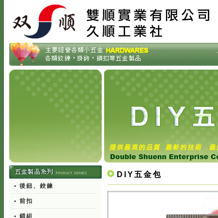
DIY五金包
• 後鈕、鉸鍊
• 前扣
• 鎖組