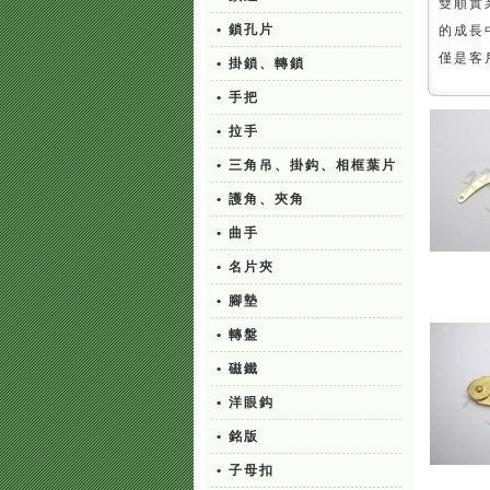
雙順實
• 鎖孔片
的成長
僅是客
• 掛鎖、轉鎖
• 手把
• 拉手
• 三角吊、掛鈎、相框葉片
• 護角、夾角
• 曲手
• 名片夾
• 腳墊
• 轉盤
• 磁鐵
• 洋眼鈎
• 銘版
• 子母扣