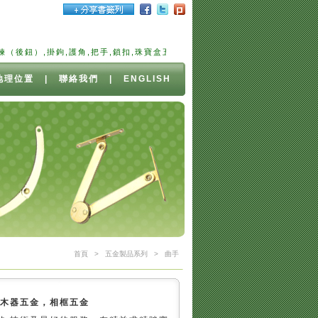
）,掛鉤,護角,把手,鎖扣,珠寶盒五金,雪茄盒,五金,小五金,木器五金,相框五
地理位置
|
聯絡我們
|
ENGLISH
首頁
>
五金製品系列
>
曲手
，木器五金，相框五金