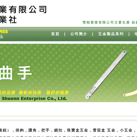
雙順實業有限公司主要生產 鉸鍊（後鈕
首頁
|
公司簡介
|
五金製品系列
|
後鈕），掛鉤，護角，把手，鎖扣，珠寶盒五金，雪茄盒 五金，小五金