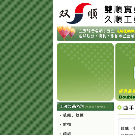
曲手
• 後鈕、鉸鍊
• 前扣
鉸鍊（
• 鎖組