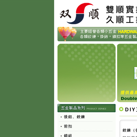
DI
• 後鈕、鉸鍊
• 前扣
鉸鍊（
• 鎖組