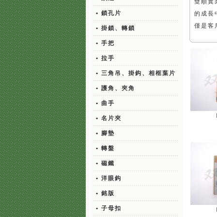
雙順實
• 鎖孔片
的成長
僅是客
• 掛鎖、轉鎖
• 手把
• 拉手
• 三角吊、掛鈎、相框葉片
• 護角、夾角
• 曲手
• 名片夾
• 腳墊
• 轉盤
• 磁鐵
• 洋眼鈎
• 銘版
• 子母扣