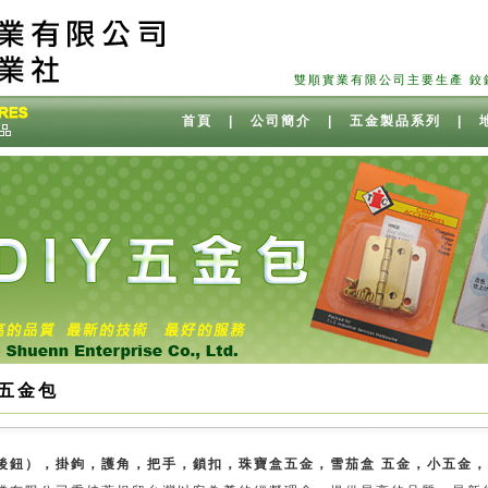
雙順實業有限公司主要生產 鉸鍊（後鈕
首頁
|
公司簡介
|
五金製品系列
|
Y五金包
後鈕），掛鉤，護角，把手，鎖扣，珠寶盒五金，雪茄盒 五金，小五金