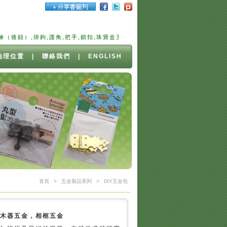
）,掛鉤,護角,把手,鎖扣,珠寶盒五金,雪茄盒,五金,小五金,木器五金,相框五
地理位置
|
聯絡我們
|
ENGLISH
首頁
>
五金製品系列
>
DIY五金包
，木器五金，相框五金