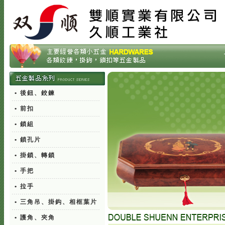
• 後鈕、鉸鍊
• 前扣
• 鎖組
• 鎖孔片
• 掛鎖、轉鎖
• 手把
• 拉手
• 三角吊、掛鈎、相框葉片
• 護角、夾角