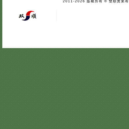
2011-2026 版權所有 ® 雙
宅配
|
魚池過濾系統
|
魚池過濾
|
魚
二手房注意事項
中古屋買屋陷阱 | 
壓鑄
|
口罩
|
客製口罩
|
海涵能源科
|
塑膠模具設計
|
廣告面紙
|
濕紙巾
真空瓶
|
伸縮膜
|
面紙
|
cnc銑床
|
學韓文
|
台中韓文補習班
|
韓文課程