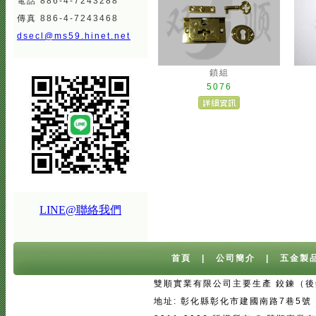
電話 886-4-7243288
傳真 886-4-7243468
dsecl@ms59.hinet.net
鎖組
5076
LINE@聯絡我們
首頁
|
公司簡介
|
五金製
雙順實業有限公司主要生產 鉸鍊（後鈕
地址: 彰化縣彰化市建國南路7巷5號 台灣 