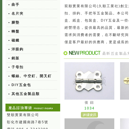
• 曲手
双順實業有限公司(久順工業社)創立
扣、掛鈎、手把等五金製品。本公司
• 名片夾
盒、紙盒、包裝盒、DIY五金及一
• 腳墊
經營理念，提供最高的品質，最新的
• 轉盤
需求與消費者的需要，在不斷研究與
• 磁鐵
僅是客戶最好的供應商，更是成長的
• 洋眼鈎
• 銘版
• 子母扣
• 螺絲、中空釘、開叉釘
• DIY五金包
• 其他五金製品類
後 鈕
1034
雙順實業有限公司
彰化市建國南路7巷5號